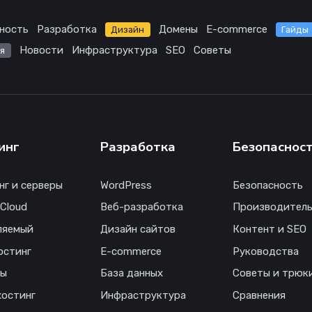
ность
Разработка
Домены
E-commerce
Дизайн
Гайды
Новости
Инфраструктура
SEO
Советы
я
инг
Разработка
Безопаснос
нг и серверы
WordPress
Безопасность
 Cloud
Веб-разработка
Производитель
ляемый
Дизайн сайтов
Контент и SEO
остинг
E-commerce
Руководства
ны
База данных
Советы и трюк
хостинг
Инфраструктура
Сравнения