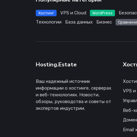
VPS и Cloud
Безопас
Хостинг
WordPress
Технологии
База данных
Бизнес
Сравнени
Hosting.Estate
Хост
Ваш надежный источник
Хости
информации о хостинге, серверах
VPS и
и веб-технологиях. Новости,
Управ
обзоры, руководства и советы от
экспертов индустрии.
Веб-х
Доме
Email 