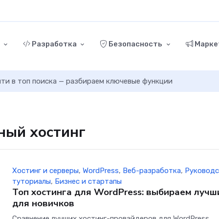
г
Разработка
Безопасность
Марке
ыйти в топ поиска — разбираем ключевые функции
жный хостинг
Хостинг и серверы
,
WordPress
,
Веб-разработка
,
Руководс
туториалы
,
Бизнес и стартапы
Топ хостинга для WordPress: выбираем лучш
для новичков
Сравнение лучших хостинг-провайдеров для WordPress,