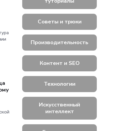
туториалы
Советы и трюки
тура
нии
Производительность
Контент и SEO
ца
Технологии
рому
Искусственный
интеллект
еской