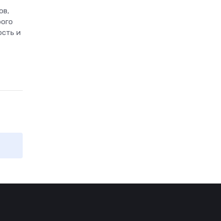
ов,
рого
ость и