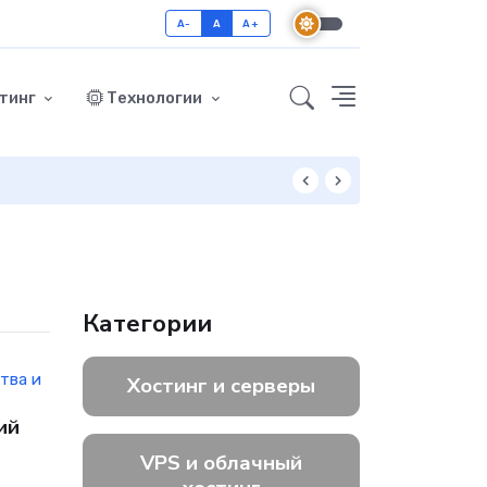
A-
A
A+
тинг
Технологии
Как включить GZ
Категории
тва и
Хостинг и серверы
ий
VPS и облачный