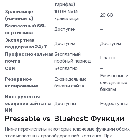
тарифах)
Хранилище
10 GB NVMe-
20 GB
(начиная с)
хранилища
Бесплатный SSL-
Доступен
–
сертификат
Экспертная
Доступна
Доступна
поддержка 24/7
Профессиональная
Бесплатный
Платно
почта
пробный период
CDN
Бесплатно
–
Ежечасные и
Резервное
Еженедельные
ежедневные
копирование
бэкапы сайта
бэкапы
Инструменты
создания сайта на
Доступны
Недоступны
ИИ
Pressable vs. Bluehost: Функции
Ниже перечислены некоторые ключевые функции обоих
этих известных провайдеров веб-хостинга. При