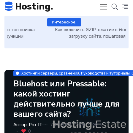
Hosting.
Интересное:
Как включить GZIP-сжатие в WordPress и ускорить
загрузку сайта: пошаговая инструкция
Хостинг и серверы, Сравнения, Руководства и туториалы,
Bluehost или Pressable:
какой хостинг
действительно лучше для
вашего сайта?
Автор:
Pro-IT
7-12-2025, 17:34
2
0