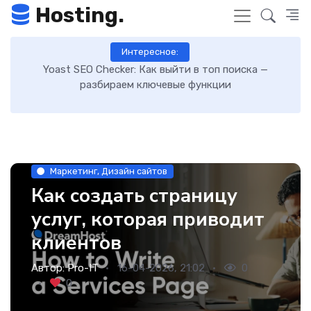
Hosting.
Интересное:
Как включить GZIP-сжатие в WordPress и ускорить
загрузку сайта: пошаговая инструкция
Маркетинг, Дизайн сайтов
Как создать страницу
услуг, которая приводит
клиентов
Автор:
Pro-IT
16-04-2026, 21:02
0
0