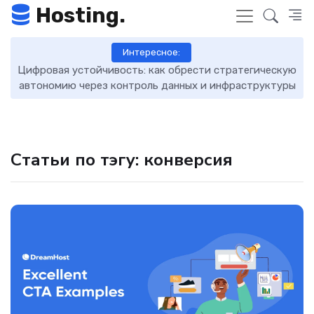
Hosting.
Интересное:
кую
DNS-записи: что это такое, как работают и как ими
7 
уры
управлять
Статьи по тэгу: конверсия