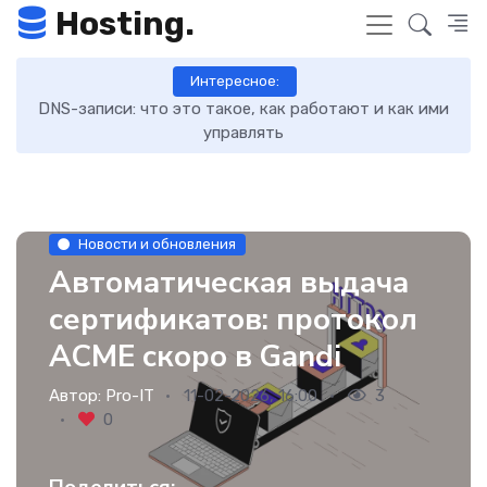
Hosting.
Интересное:
кую
DNS-записи: что это такое, как работают и как ими
7 
уры
управлять
Новости и обновления
Автоматическая выдача
сертификатов: протокол
ACME скоро в Gandi
Автор:
Pro-IT
11-02-2026, 16:00
3
0