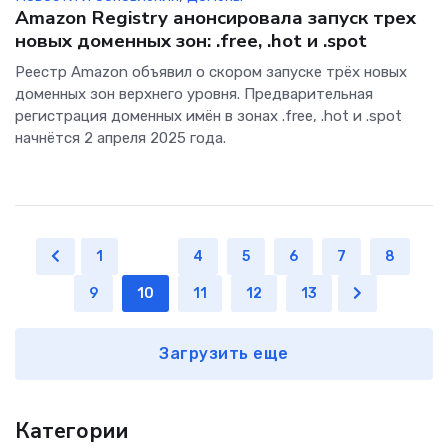
Amazon Registry анонсировала запуск трех
новых доменных зон: .free, .hot и .spot
Реестр Amazon объявил о скором запуске трёх новых
доменных зон верхнего уровня. Предварительная
регистрация доменных имён в зонах .free, .hot и .spot
начнётся 2 апреля 2025 года.
1
...
4
5
6
7
8
9
10
11
12
13
Загрузить еще
Категории