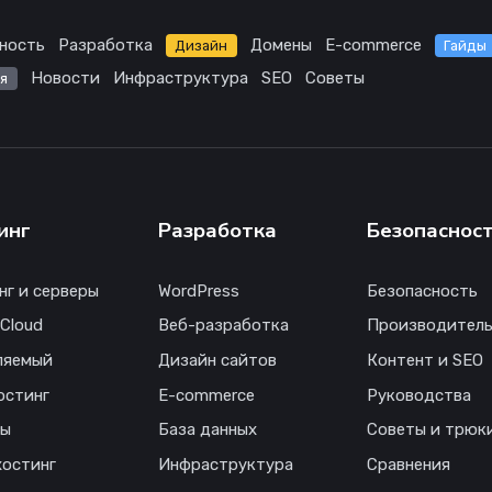
ность
Разработка
Домены
E-commerce
Дизайн
Гайды
Новости
Инфраструктура
SEO
Советы
я
инг
Разработка
Безопаснос
нг и серверы
WordPress
Безопасность
 Cloud
Веб-разработка
Производитель
ляемый
Дизайн сайтов
Контент и SEO
остинг
E-commerce
Руководства
ны
База данных
Советы и трюк
хостинг
Инфраструктура
Сравнения