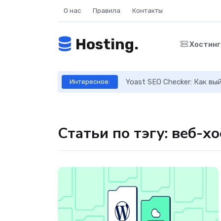
О нас
Правила
Контакты
Hosting.
Хостин
ое руководство
Yoast SEO Checker: Как в
Интересное:
Статьи по тэгу: веб-х