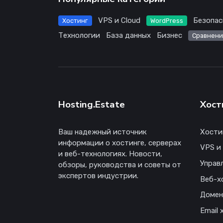
VPS и Cloud
Безопас
Хостинг
WordPress
Технологии
База данных
Бизнес
Сравнени
Hosting.Estate
Хост
Ваш надежный источник
Хости
информации о хостинге, серверах
VPS и
и веб-технологиях. Новости,
Управ
обзоры, руководства и советы от
экспертов индустрии.
Веб-х
Доме
Email 