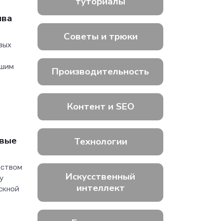
туториалы
ива
Советы и трюки
вых
и
ашим
Производительность
Контент и SEO
евые
Технологии
еством
Искусственный
у
интеллект
скной