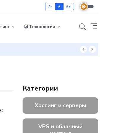
A-
A
A+
тинг
Технологии
Как включить GZ
Категории
Хостинг и серверы
:
VPS и облачный