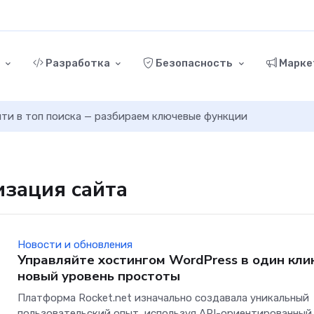
г
Разработка
Безопасность
Марке
ыйти в топ поиска — разбираем ключевые функции
изация сайта
Новости и обновления
Управляйте хостингом WordPress в один клик
новый уровень простоты
Платформа Rocket.net изначально создавала уникальный
пользовательский опыт, используя API-ориентированный