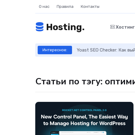
О нас
Правила
Контакты
Hosting.
Хостин
ое руководство
Yoast SEO Checker: Как в
Интересное:
Статьи по тэгу: оптим