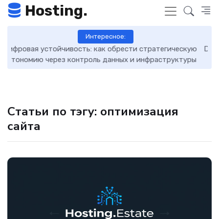
Hosting.
Интересное:
кую
DNS-записи: что это такое, как работают и как ими
7 
уры
управлять
Статьи по тэгу: оптимизация
сайта