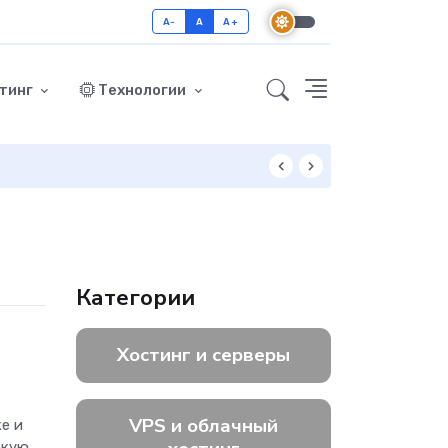
A-
A
A+
тинг
Технологии
Как включить GZ
Категории
Хостинг и серверы
VPS и облачный
е и
окую