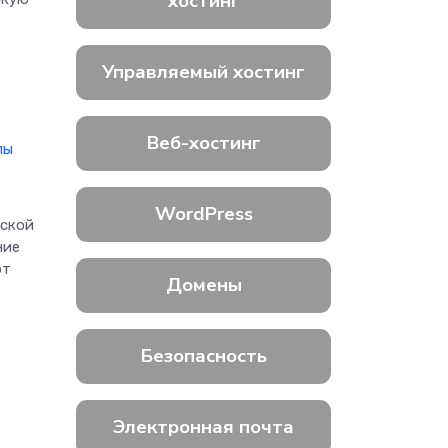
хостинг
Управляемый хостинг
Веб-хостинг
пы
WordPress
еской
ние
фт
Домены
Безопасность
Электронная почта