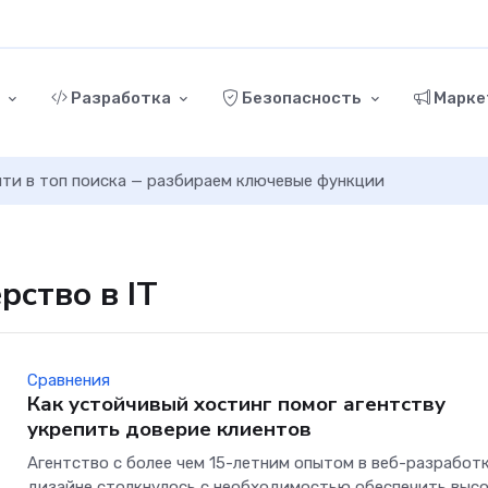
г
Разработка
Безопасность
Марке
ыйти в топ поиска — разбираем ключевые функции
рство в IT
Сравнения
Как устойчивый хостинг помог агентству
укрепить доверие клиентов
Агентство с более чем 15-летним опытом в веб-разработк
дизайне столкнулось с необходимостью обеспечить выс