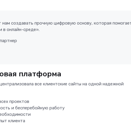
 нам создавать прочную цифровую основу, которая помогае
и в онлайн-среде».
 партнер
говая платформа
e централизовала все клиентские сайты на одной надежной
всех проектов
ость и бесперебойную работу
необходимости
пыт клиента