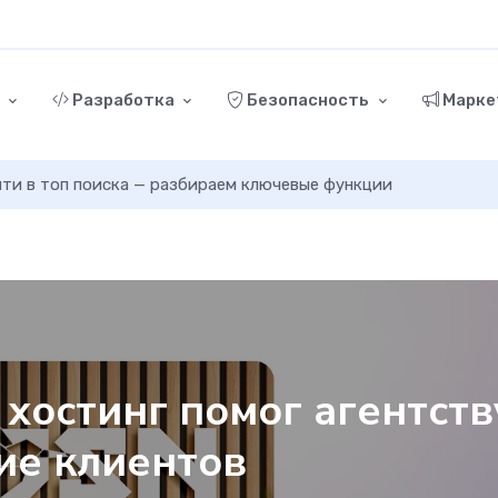
г
Разработка
Безопасность
Марке
ыйти в топ поиска — разбираем ключевые функции
 хостинг помог агентств
ие клиентов