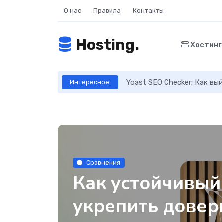
О нас
Правила
Контакты
Hosting.
Хостин
ое руководство
Yoast SEO Checker: Как в
Интересное:
Сравнения
Как устойчивый
укрепить довер