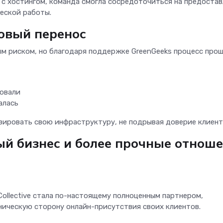
 с хостингом, команда смогла сосредоточиться на предоста
еской работы.
овый перенос
ым риском, но благодаря поддержке GreenGeeks процесс про
овали
алась
изировать свою инфраструктуру, не подрывая доверие клиент
ый бизнес и более прочные отнош
Collective стала по-настоящему полноценным партнером,
хническую сторону онлайн-присутствия своих клиентов.