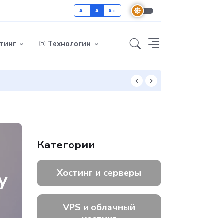
A-
A
A+
тинг
Технологии
Как включить GZ
Категории
Хостинг и серверы
у
VPS и облачный