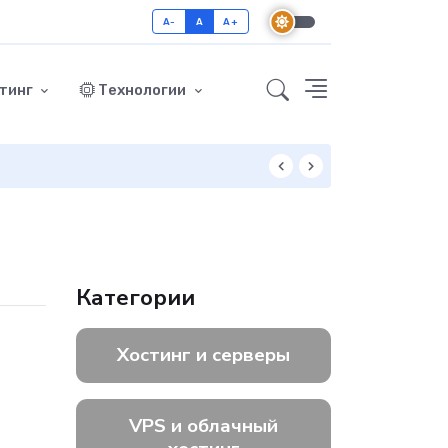
A-
A
A+
тинг
Технологии
Как включить GZ
Категории
Хостинг и серверы
VPS и облачный