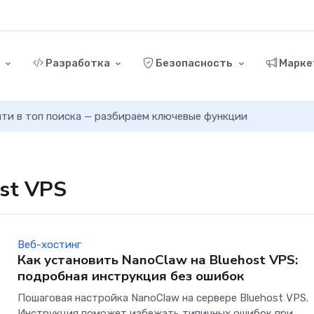
г
Разработка
Безопасность
Марке
ыйти в топ поиска — разбираем ключевые функции
ost VPS
Веб-хостинг
Как установить NanoClaw на Bluehost VPS:
подробная инструкция без ошибок
Пошаговая настройка NanoClaw на сервере Bluehost VPS.
Инструкция поможет избежать типичных ошибок при