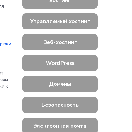
хостинг
ля
Управляемый хостинг
Веб-хостинг
трюки
а
WordPress
ет
ессы
Домены
ки к
Безопасность
Электронная почта