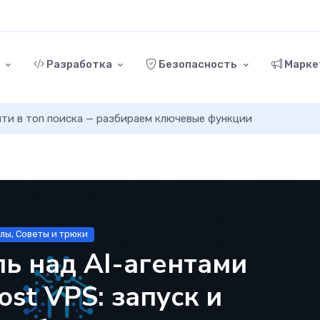
г
Разработка
Безопасность
Марке
ыйти в топ поиска — разбираем ключевые функции
алы, Советы и трюки
ь над AI-агентами
ost VPS: запуск и