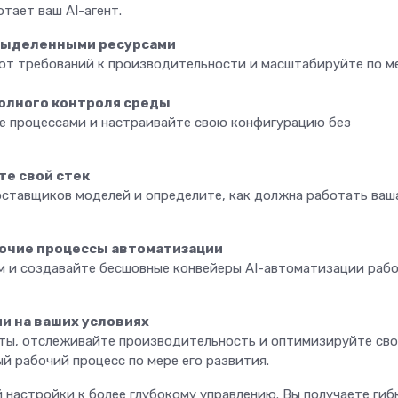
отает ваш AI-агент.
 выделенными ресурсами
от требований к производительности и масштабируйте по м
полного контроля среды
е процессами и настраивайте свою конфигурацию без
те свой стек
оставщиков моделей и определите, как должна работать ваш
бочие процессы автоматизации
м и создавайте бесшовные конвейеры AI-автоматизации раб
ми на ваших условиях
ты, отслеживайте производительность и оптимизируйте св
й рабочий процесс по мере его развития.
 настройки к более глубокому управлению. Вы получаете гиб