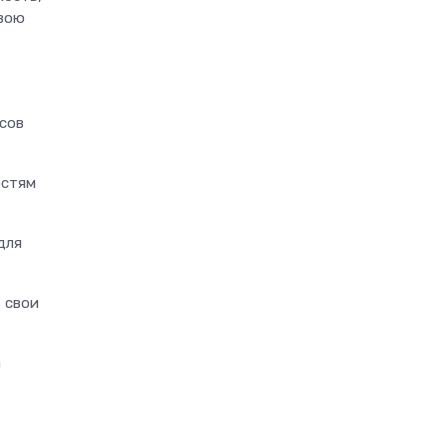
свою
ссов
остям
для
 свои
а