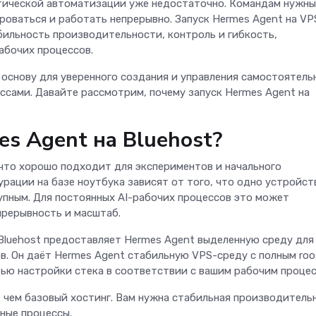
атической автоматизации уже недостаточно. Командам нужны
роваться и работать непрерывно. Запуск Hermes Agent на VP
бильность производительности, контроль и гибкость,
абочих процессов.
основу для уверенного создания и управления самостоятель
сами. Давайте рассмотрим, почему запуск Hermes Agent на
es Agent на Bluehost?
 что хорошо подходит для экспериментов и начального
рации на базе ноутбука зависят от того, что одно устройст
пным. Для постоянных AI-рабочих процессов это может
прерывность и масштаб.
Bluehost предоставляет Hermes Agent выделенную среду для
. Он даёт Hermes Agent стабильную VPS-среду с полным roo
ью настройки стека в соответствии с вашим рабочим проце
, чем базовый хостинг. Вам нужна стабильная производитель
ные процессы.