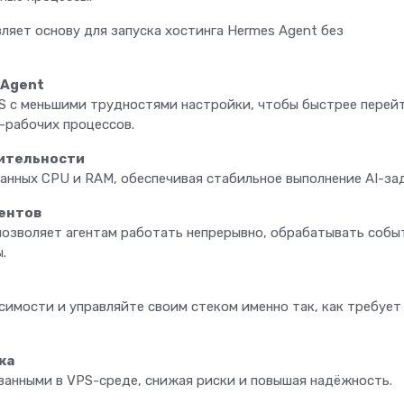
ляет основу для запуска хостинга Hermes Agent без
 Agent
PS с меньшими трудностями настройки, чтобы быстрее перей
-рабочих процессов.
ительности
анных CPU и RAM, обеспечивая стабильное выполнение AI-за
гентов
озволяет агентам работать непрерывно, обрабатывать собы
ы.
симости и управляйте своим стеком именно так, как требует
ка
ванными в VPS-среде, снижая риски и повышая надёжность.