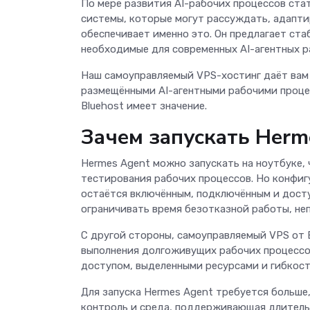
По мере развития AI-рабочих процессов ст
системы, которые могут рассуждать, адапти
обеспечивает именно это. Он предлагает ста
необходимые для современных AI-агентных р
Наш самоуправляемый VPS-хостинг даёт вам 
размещёнными AI-агентными рабочими процес
Bluehost имеет значение.
Зачем запускать Herm
Hermes Agent можно запускать на ноутбуке,
тестирования рабочих процессов. Но конфигу
остаётся включённым, подключённым и досту
ограничивать время безотказной работы, не
С другой стороны, самоуправляемый VPS от 
выполнения долгоживущих рабочих процессов
доступом, выделенными ресурсами и гибкост
Для запуска Hermes Agent требуется больше
контроль и среда, поддерживающая длитель