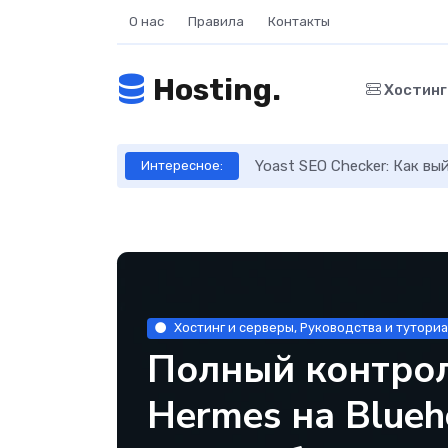
О нас
Правила
Контакты
Hosting.
Хостин
ое руководство
Yoast SEO Checker: Как в
Интересное:
Хостинг и серверы, Руководства и тутори
Полный контрол
Hermes на Blueh