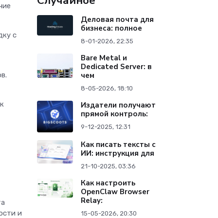
Случайное
чие
Деловая почта для
бизнеса: полное
дку с
8-01-2026, 22:35
Bare Metal и
Dedicated Server: в
ов.
чем
8-05-2026, 18:10
ак
Издатели получают
прямой контроль:
9-12-2025, 12:31
Как писать тексты с
ИИ: инструкция для
21-10-2025, 03:36
Как настроить
OpenClaw Browser
Relay:
та
ости и
15-05-2026, 20:30