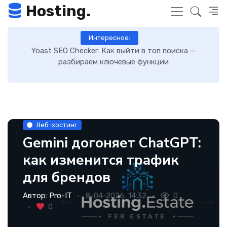
Hosting.
Интересное:
 в топ поиска —
Как включить GZIP-сжатие в WordPres
функции
загрузку сайта: пошаговая инст
Веб-хостинг
Gemini догоняет ChatGPT:
как изменится трафик
для брендов
Автор:
Pro-IT
8-04-2026, 14:32
0
0