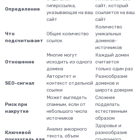
гиперссылка,
сайт, который
Определение
указывающая на ваш
ссылается на ваш
сайт
сайт
Количество
Что
Общее количество
уникальных
подсчитывает
ссылок
доменов-
источников
Многие могут
Каждый домен
Отношение
исходить из одного
считается
домена
только один раз
Авторитет и
Разнообразие
SEO-сигнал
контекст отдельной
доменов и
ссылки
широта доверия
Может выглядеть
Сложнее
Риск при
спамным, если от
подделать
накрутке
небольшого числа
естественным
источников
образом
Здоровье и
Анализ анкорного
Ключевой
разнообразие
текста, объем
показатель для
ссылочного