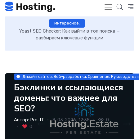
Hosting.
Интересное:
Как включить GZIP-сжатие в WordPress и ускорить
загрузку сайта: пошаговая инструкция
Дизайн сайтов, Веб-разработка, Сравнения, Руководства 
Бэклинки и ссылающиеся
домены: что важнее для
SEO?
Автор:
Pro-IT
8-03-2026, 12:38
0
0