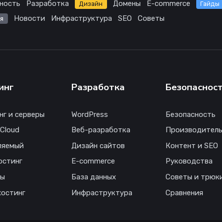
ность
Разработка
Домены
E-commerce
Дизайн
Гайды
Новости
Инфраструктура
SEO
Советы
я
инг
Разработка
Безопаснос
нг и серверы
WordPress
Безопасность
 Cloud
Веб-разработка
Производитель
ляемый
Дизайн сайтов
Контент и SEO
остинг
E-commerce
Руководства
ны
База данных
Советы и трюк
хостинг
Инфраструктура
Сравнения