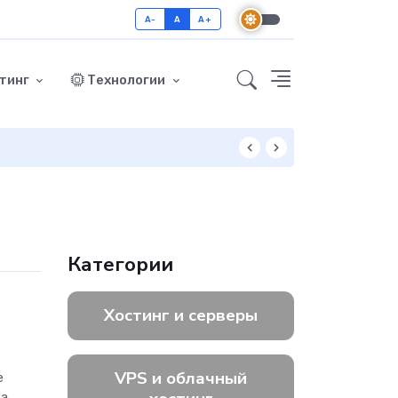
A-
A
A+
тинг
Технологии
Как включить GZ
Категории
Хостинг и серверы
VPS и облачный
е
ца