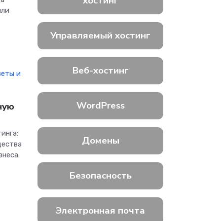
хостинг
или
Управляемый хостинг
Веб-хостинг
веты и
WordPress
ную
инга:
Домены
щества
знеса.
Безопасность
Электронная почта