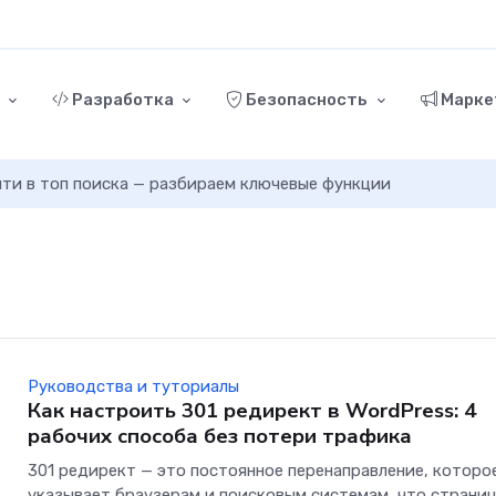
г
Разработка
Безопасность
Марке
ыйти в топ поиска — разбираем ключевые функции
Руководства и туториалы
Как настроить 301 редирект в WordPress: 4
рабочих способа без потери трафика
301 редирект — это постоянное перенаправление, которо
указывает браузерам и поисковым системам, что страни