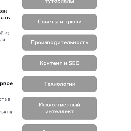
туториалы
как
нять
Советы и трюки
ой из
для
Производительность
Контент и SEO
ервое
Технологии
ста в
Искусственный
интеллект
тья на