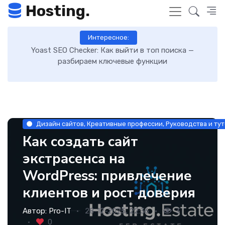
Hosting.
Интересное:
Как включить GZIP-сжатие в WordPress и ускорить
загрузку сайта: пошаговая инструкция
Дизайн сайтов, Креативные профессии, Руководства и тут
Как создать сайт
экстрасенса на
WordPress: привлечение
клиентов и рост доверия
Автор:
Pro-IT
28-12-2025, 22:36
3
0