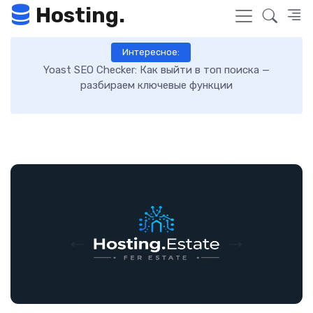
Hosting.
Интересное:
 топ поиска —
Как включить GZIP-сжатие в WordPress 
нкции
загрузку сайта: пошаговая инстру