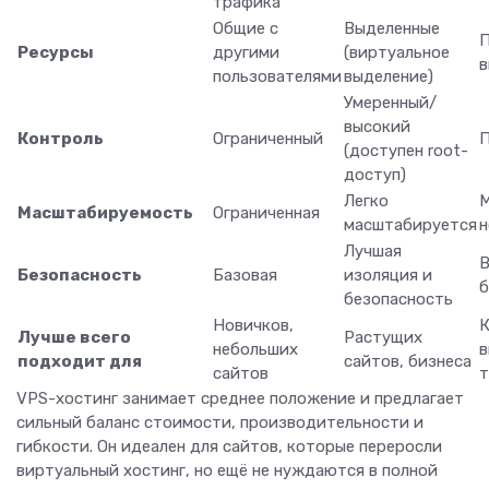
трафика
Общие с
Выделенные
Ресурсы
другими
(виртуальное
в
пользователями
выделение)
Умеренный/
высокий
Контроль
Ограниченный
П
(доступен root-
доступ)
Легко
М
Масштабируемость
Ограниченная
масштабируется
н
Лучшая
В
Безопасность
Базовая
изоляция и
б
безопасность
Новичков,
К
Лучше всего
Растущих
небольших
в
подходит для
сайтов, бизнеса
сайтов
VPS-хостинг занимает среднее положение и предлагает
сильный баланс стоимости, производительности и
гибкости. Он идеален для сайтов, которые переросли
виртуальный хостинг, но ещё не нуждаются в полной