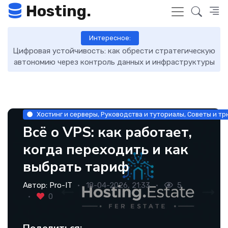
Hosting.
Интересное:
брести стратегическую
DNS-записи: что это такое, как раб
нных и инфраструктуры
управлять
Хостинг и серверы, Руководства и туториалы, Советы и т
Всё о VPS: как работает,
когда переходить и как
выбрать тариф
Автор:
Pro-IT
18-04-2026, 21:33
5
0