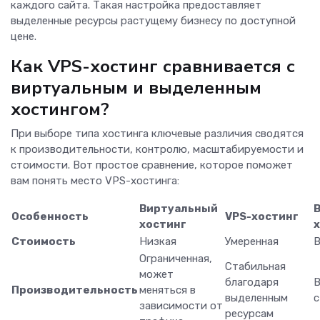
каждого сайта. Такая настройка предоставляет
выделенные ресурсы растущему бизнесу по доступной
цене.
Как VPS-хостинг сравнивается с
виртуальным и выделенным
хостингом?
При выборе типа хостинга ключевые различия сводятся
к производительности, контролю, масштабируемости и
стоимости. Вот простое сравнение, которое поможет
вам понять место VPS-хостинга:
Виртуальный
Особенность
VPS-хостинг
хостинг
Стоимость
Низкая
Умеренная
В
Ограниченная,
Стабильная
может
благодаря
В
Производительность
меняться в
выделенным
с
зависимости от
ресурсам