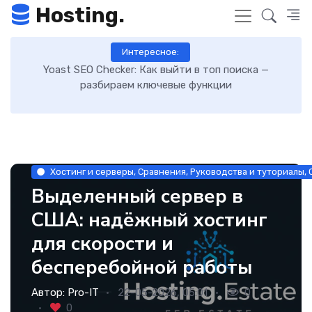
Hosting.
Интересное:
Как включить GZIP-сжатие в WordPress и ускорить
загрузку сайта: пошаговая инструкция
Хостинг и серверы, Сравнения, Руководства и туториалы,
Выделенный сервер в
США: надёжный хостинг
для скорости и
бесперебойной работы
Автор:
Pro-IT
22-05-2026, 05:01
0
0