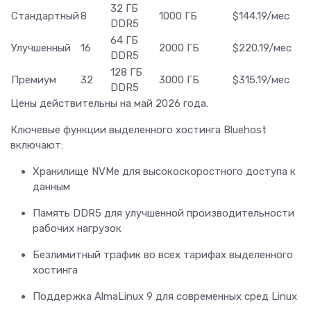
32 ГБ
Стандартный
8
1000 ГБ
$144.19/мес
DDR5
64 ГБ
Улучшенный
16
2000 ГБ
$220.19/мес
DDR5
128 ГБ
Премиум
32
3000 ГБ
$315.19/мес
DDR5
Цены действительны на май 2026 года.
Ключевые функции выделенного хостинга Bluehost
включают:
Хранилище NVMe для высокоскоростного доступа к
данным
Память DDR5 для улучшенной производительности
рабочих нагрузок
Безлимитный трафик во всех тарифах выделенного
хостинга
Поддержка AlmaLinux 9 для современных сред Linux