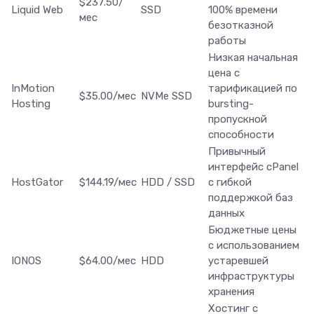
$237.50/
Liquid Web
SSD
100% времени
мес
безотказной
работы
Низкая начальная
цена с
InMotion
тарификацией по
$35.00/мес
NVMe SSD
Hosting
bursting-
пропускной
способности
Привычный
интерфейс cPanel
HostGator
$144.19/мес
HDD / SSD
с гибкой
поддержкой баз
данных
Бюджетные цены
с использованием
IONOS
$64.00/мес
HDD
устаревшей
инфраструктуры
хранения
Хостинг с