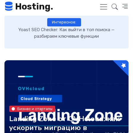
Hosting.
Интересное:
Как включить GZIP-сжатие в WordPress и ускорить
загрузку сайта: пошаговая инструкция
Бизнес и стартапы
Landing Zone от OVHcloud: как
ускорить миграцию в