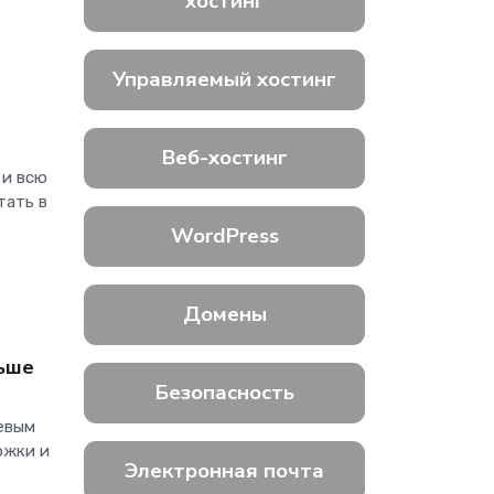
хостинг
Управляемый хостинг
Веб-хостинг
 и всю
тать в
WordPress
Домены
льше
Безопасность
евым
ржки и
Электронная почта