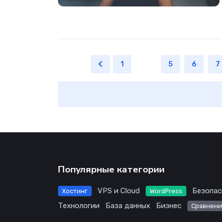
1
...
5
6
7
Популярные категории
VPS и Cloud
Безопас
Хостинг
WordPress
Технологии
База данных
Бизнес
Сравнени