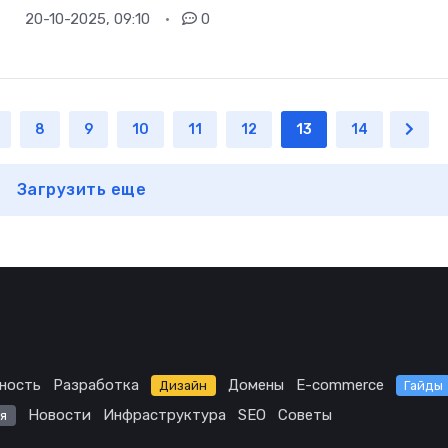
20-10-2025, 09:10
0
8
9
10
11
12
13
14
Загрузить еще
ность
Разработка
Домены
E-commerce
Дизайн
Гайды
Новости
Инфраструктура
SEO
Советы
я