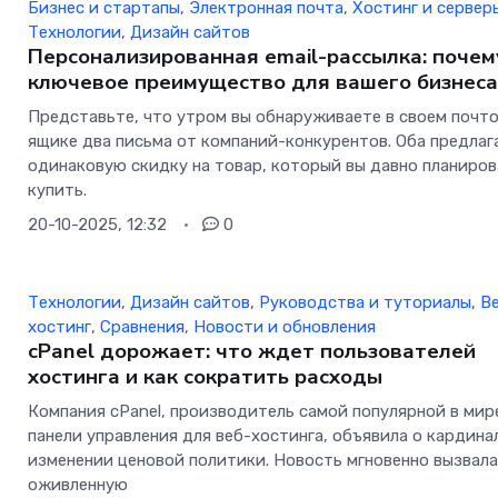
Бизнес и стартапы
,
Электронная почта
,
Хостинг и сервер
Технологии
,
Дизайн сайтов
Персонализированная email-рассылка: почем
ключевое преимущество для вашего бизнес
Представьте, что утром вы обнаруживаете в своем почт
ящике два письма от компаний-конкурентов. Оба предла
одинаковую скидку на товар, который вы давно планиро
купить.
20-10-2025, 12:32
0
Технологии
,
Дизайн сайтов
,
Руководства и туториалы
,
В
хостинг
,
Сравнения
,
Новости и обновления
cPanel дорожает: что ждет пользователей
хостинга и как сократить расходы
Компания cPanel, производитель самой популярной в мир
панели управления для веб-хостинга, объявила о кардин
изменении ценовой политики. Новость мгновенно вызвал
оживленную