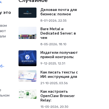
Случайное
ы
,
Деловая почта для
у это
бизнеса: полное
а
8-01-2026, 22:35
овом
Bare Metal и
гают
Dedicated Server: в
вали
чем
8-05-2026, 18:10
Издатели получают
прямой контроль:
9-12-2025, 12:31
еб-
Как писать тексты с
ИИ: инструкция для
21-10-2025, 03:36
е
Как настроить
альном
OpenClaw Browser
Relay:
а
15-05-2026, 20:30