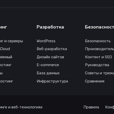
инг
Разработка
Безопаснос
нг и серверы
WordPress
Безопасность
 Cloud
Веб-разработка
Производитель
ляемый
Дизайн сайтов
Контент и SEO
остинг
E-commerce
Руководства
ны
База данных
Советы и трюк
хостинг
Инфраструктура
Сравнения
инге и веб-технологиях
Правила
Конф