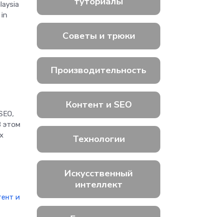
туториалы
laysia
 in
Советы и трюки
Производительность
Контент и SEO
SEO,
В этом
х
Технологии
Искусственный
интеллект
тент и