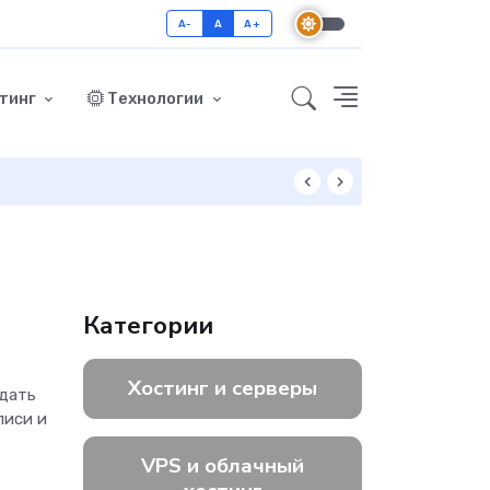
A-
A
A+
тинг
Технологии
Как включить GZ
Категории
Хостинг и серверы
здать
писи и
VPS и облачный