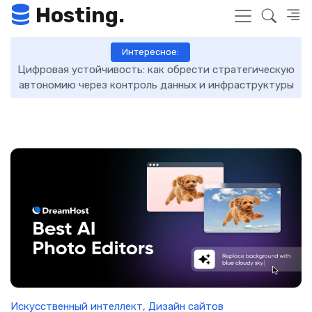
Hosting.
Интересное:
 как обрести стратегическую
DNS-записи: что это такое, к
оль данных и инфраструктуры
управля
Искусственный интеллект
,
Дизайн сайтов