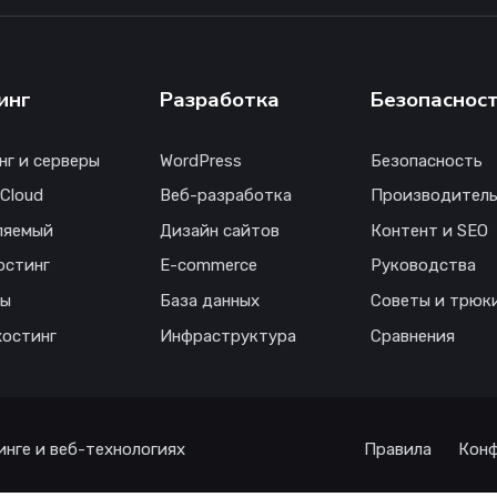
инг
Разработка
Безопаснос
нг и серверы
WordPress
Безопасность
 Cloud
Веб-разработка
Производитель
ляемый
Дизайн сайтов
Контент и SEO
остинг
E-commerce
Руководства
ны
База данных
Советы и трюк
хостинг
Инфраструктура
Сравнения
инге и веб-технологиях
Правила
Конф