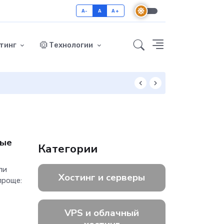
A-
A
A+
тинг
Технологии
Как включить GZ
ные
Категории
ли
Хостинг и серверы
проще:
VPS и облачный