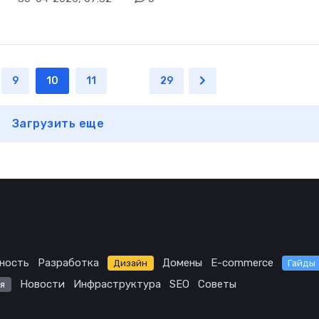
9
10
11
...
29
Загрузить еще
ность
Разработка
Домены
E-commerce
Дизайн
Гайды
Новости
Инфраструктура
SEO
Советы
я