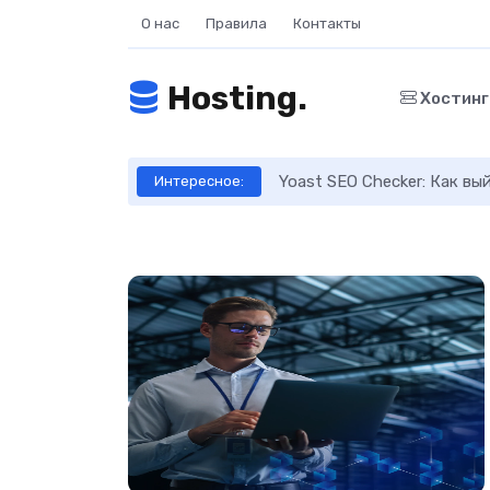
О нас
Правила
Контакты
Hosting.
Хостин
ое руководство
Yoast SEO Checker: Как в
Интересное: