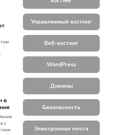
хостинг
Управляемый хостинг
нт
йтом
Веб-хостинг
е
WordPress
Домены
н в
ания
Безопасность
льких
а с
Электронная почта
отное