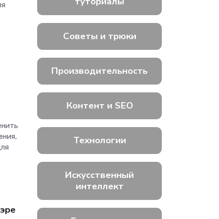
туториалы
ля
Советы и трюки
Производительность
,
Контент и SEO
енить
ения,
Технологии
для
Искусственный
интеллект
 эре