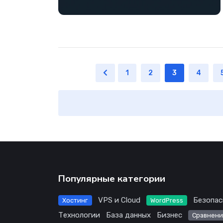
1
2
3
4
Популярные категории
VPS и Cloud
Безопас
Хостинг
WordPress
Технологии
База данных
Бизнес
Сравнени