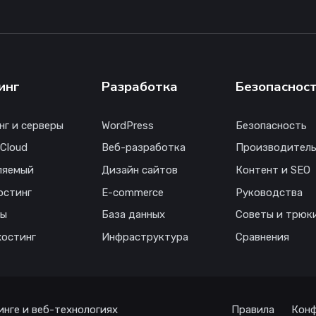
инг
Разработка
Безопаснос
нг и серверы
WordPress
Безопасность
 Cloud
Веб-разработка
Производитель
ляемый
Дизайн сайтов
Контент и SEO
остинг
E-commerce
Руководства
ны
База данных
Советы и трюк
хостинг
Инфраструктура
Сравнения
инге и веб-технологиях
Правила
Конф