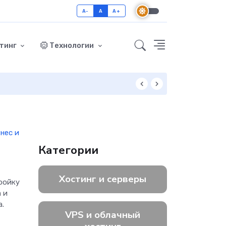
A-
A
A+
тинг
Технологии
Как включить GZ
нес и
Категории
Хостинг и серверы
тройку
 и
а.
VPS и облачный