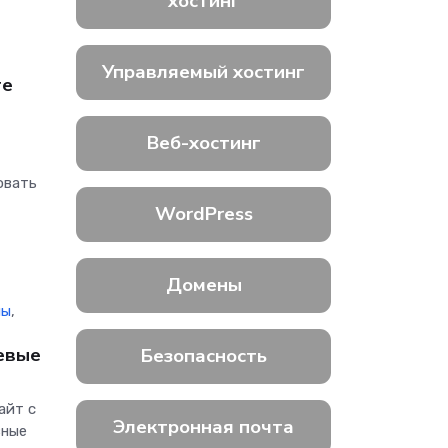
хостинг
Управляемый хостинг
те
Веб-хостинг
овать
WordPress
Домены
лы
,
чевые
Безопасность
айт с
Электронная почта
вные