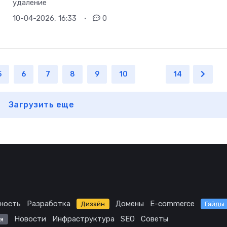
удаление
10-04-2026, 16:33
0
5
6
7
8
9
10
...
14
Загрузить еще
ность
Разработка
Домены
E-commerce
Дизайн
Гайды
Новости
Инфраструктура
SEO
Советы
я