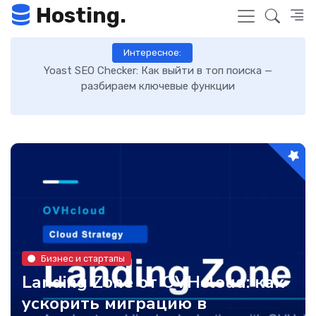
Hosting.
Интересное:
 к
Yoast SEO Checker: Как выйти в топ поиска —
К
разбираем ключевые функции
Бизнес и стартапы
Landing Zone от OVHcloud: как
ускорить миграцию в