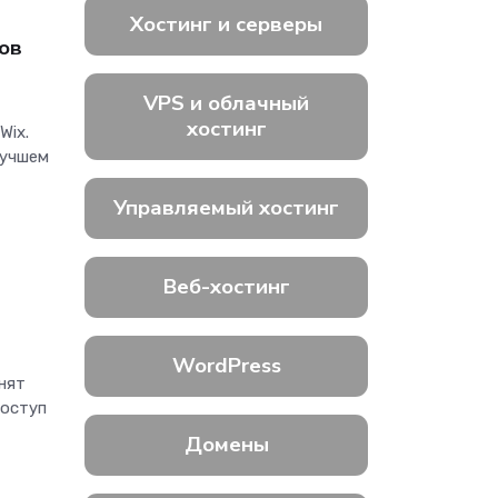
Хостинг и серверы
тов
VPS и облачный
хостинг
Wix.
лучшем
Управляемый хостинг
Веб-хостинг
WordPress
нят
доступ
Домены