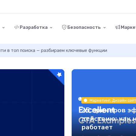
г
Разработка
Безопасность
Марке
ыйти в топ поиска — разбираем ключевые функции
Маркетинг, Дизайн сай
25 примеров э
действию: как 
работает