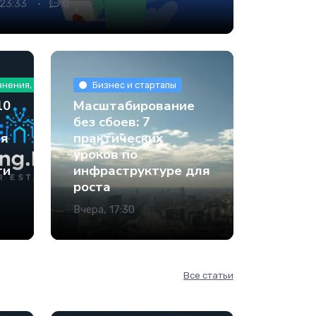
 23:33
0
внения, Руководства и туториалы
Бизнес и стартапы
10
Масштабирование
без сбоев: 7
ля
практических
уроков по
ти
инфраструктуре для
роста
Вчера, 17:30
Все статьи