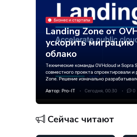
Бизнес и стартапы
Landing Zone от OVH
ускорить миграцию 
облако
Технические команды OVHcloud и Sopra S
совместного проекта спроектировали и 
Zone. Решение изначально разрабатывал
Автор:
Pro-IT
Сегодня, 00:30
0
Сейчас читают