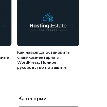
Как навсегда остановить
Развернит
ьные
спам-комментарии в
сервере: 
WordPress: Полное
сценарии з
руководство по защите
Категории