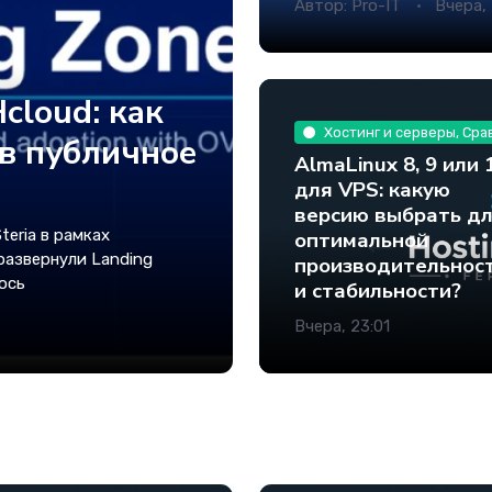
Автор:
Pro-IT
Вчера,
cloud: как
Хостинг и серверы, Сра
в публичное
AlmaLinux 8, 9 или 
для VPS: какую
версию выбрать д
teria в рамках
оптимальной
развернули Landing
производительнос
ось
и стабильности?
Вчера, 23:01