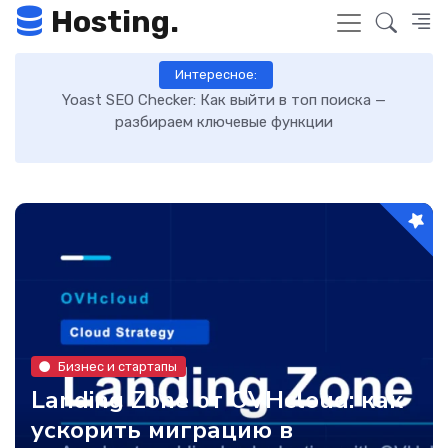
Hosting.
Интересное:
Как включить GZIP-сжатие в WordPress и ускорить
загрузку сайта: пошаговая инструкция
Бизнес и стартапы
Landing Zone от OVHcloud: как
ускорить миграцию в